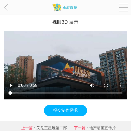
bt_2122
裸眼3D 展示
提交制作需求
上一篇
：
又见三星堆第二部
下一篇
：
地产动画宣传片